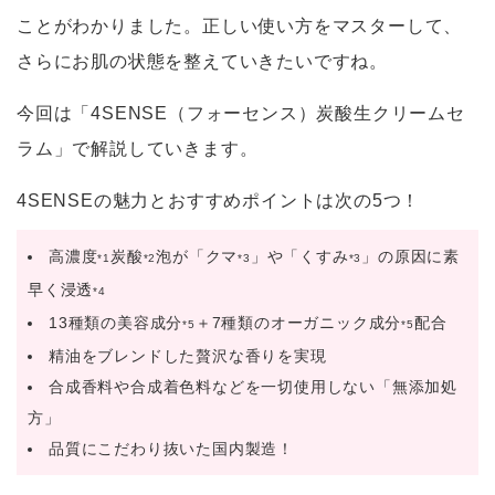
ことがわかりました。正しい使い方をマスターして、
さらにお肌の状態を整えていきたいですね。
今回は「4SENSE（フォーセンス）炭酸生クリームセ
ラム」で解説していきます。
4SENSEの魅力とおすすめポイントは次の5つ！
高濃度
炭酸
泡が「クマ
」や「くすみ
」の原因に素
*1
*2
*3
*3
早く浸透
*4
13種類の美容成分
＋7種類のオーガニック成分
配合
*5
*5
精油をブレンドした贅沢な香りを実現
合成香料や合成着色料などを一切使用しない「無添加処
方」
品質にこだわり抜いた国内製造！